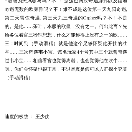
+潜能的天风容与吗？不 ！ 是这位两次奇遇辟邪以及福地
奇遇无数的欧莱雅吗？不！难不成是这位第一天九阳奇遇,
第二天雪饮奇遇, 第三天九三奇遇的Orphee吗？不！不是
的。是他……茶叶，本服的欧皇，没有之一。何出此言？先
给各位看官三秒钟想想，什么才能称得上没有之一的欧……
三 ! 时间到（手动滑稽）就是他这个足够怀疑他开挂的壮
举……三次奇遇韦小宝。该名玩家4个号其中三个就曾奇遇
过韦小宝……相信看官也觉得离谱，也会觉得他在吹牛……
嗯，你们会怀疑也很正常，不过是真是假可以入群探个究竟
（手动滑稽）
速度的极致
：
王少侠