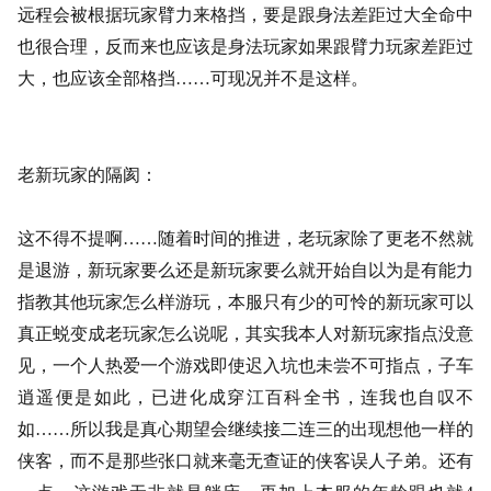
远程会被根据玩家臂力来格挡，要是跟身法差距过大全命中
也很合理，反而来也应该是身法玩家如果跟臂力玩家差距过
大，也应该全部格挡……可现况并不是这样。
老新玩家的隔阂：
这不得不提啊
……随着时间的推进，老玩家除了更老不然就
是退游，新玩家要么还是新玩家要么就开始自以为是有能力
指教其他玩家怎么样游玩，本服只有少的可怜的新玩家可以
真正蜕变成老玩家怎么说呢，其实我本人对新玩家指点没意
见，一个人热爱一个游戏即使迟入坑也未尝不可指点，子车
逍遥便是如此，已进化成穿江百科全书，连我也自叹不
如……所以我是真心期望会继续接二连三的出现想他一样的
侠客，而不是那些张口就来毫无查证的侠客误人子弟。还有