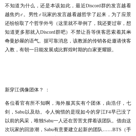
不知道为什么，还是本该如此，最近
Discord群的发言越看
越焦灼
♂
。男性
♂
玩家的发言越看越哲学了起来，为了应景
还纷纷取了个哲学外号（这里就不举例了，我还要过审，想
知道更多那就入
Discord群吧）不禁让吾等侠客思索着其
米
奇
曼妙
屋
的语气。据可靠消息，该教派的传销各处邀请侠客
入教，有朝一日能发展成比辉煌时期的白家更耀眼。
新穿江偶像团体？
：
各位看官有所不知啊，海外服其实有个团体，由浩仔，七
剑，
Sabu以及劫。令人惋惜的是现如今的穿江F4早已没了
以前的风采，唯独Sabu一人还在苦苦支撑着该团队。借由这
次玩家的回游潮，Sabu有意要建立起新的团队……BTS（手