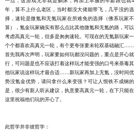
一点，这游戏无非就是躺床，再加上本服的年龄跟也就4
年，算不上什么老区，当时都没大佬能带飞，几乎没的选
择，速轮是微氪和无氪玩家在所难免的选择（佛系玩家不
算），氪金玩家确实有那么点比其他微氪和无氪的路，可以
考虑高真元一轮，但多是匆匆速轮。可现在的无氪新玩家一
个个都喜欢高真元一轮，有个更夸张要未轮双基础融汇……
首先我再次声明，玩家要如何玩都没问题的，重点是开心就
行，可问题是也不应该打着这样玩才能变强的口号来荼毒其
他玩家说这样玩才最合适……新玩家再加上无氪，没时间优
势没氪金优势，请问拿什么来变强？可让人恨铁不成钢的
是，很少有新人听从建议，执意要高真元一轮，在下只能在
这里祝福他们玩的开心了。
此哲学并非彼哲学：