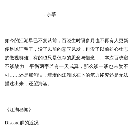
- 余慕
如今的江湖早已不复从前，百晓生时隔多月也不再有人更新
便足以证明了，没了以前的意气风发，也没了以前雄心壮志
的傲视群雄，有的也只是仅存的思念与惜念
……本次百晓谱
不谈战力，平衡两字若有一天成真，那么谈一谈也未尝不
可……还是那句话，璀璨的江湖以在下的笔力终究还是无法
描述出来，还望海涵。
《江湖秘闻》
Discord群的近况：