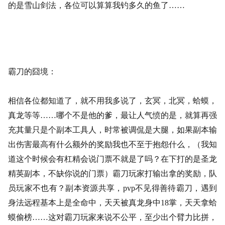
的是雪山剑法，各位可以算算我钓多久的鱼了……
霸刀的囧境：
相信各位都知道了，就不用我多说了，玄冥，北冥，蛤蟆，
真龙等等
……哪个不是他的爹，最让人气愤的是，就算再强
充其量只是个副本工具人，时常被调侃是大腿，如果副本输
出伤害最高有什么额外的奖励我也不至于抱怨什么，（我知
道这个时候会有杠精会说门票不就是了吗？在下打的是圣龙
精英副本，不缺你说的门票）霸刀玩家打输出拿的奖励，队
员玩家不也有？副本资源共享，pvp不见得善待霸刀，遇到
身法远程基本上是全命中，天天被真龙身中18掌，天天拿蛤
蟆偷榜……这对霸刀玩家来说不公平，至少出个臂力比拼，