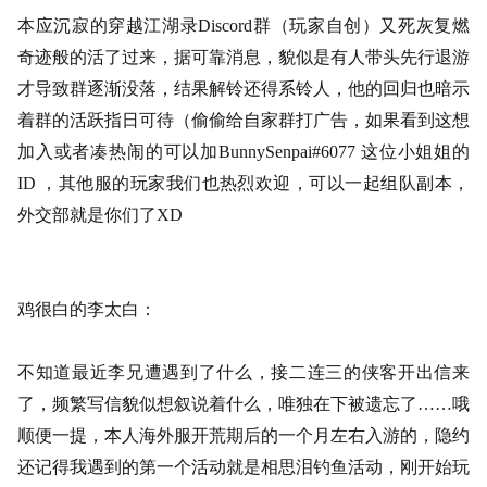
本应沉寂的穿越江湖录
Discord群（玩家自创）又死灰复燃
奇迹般的活了过来，据可靠消息，貌似是有人带头先行退游
才导致群逐渐没落，结果解铃还得系铃人，他的回归也暗示
着群的活跃指日可待（偷偷给自家群打广告，如果看到这想
加入或者凑热闹的可以加BunnySenpai#6077 这位小姐姐的
ID ，其他服的玩家我们也热烈欢迎，可以一起组队副本，
外交部就是你们了XD
鸡很白的李太白：
不知道最近李兄遭遇到了什么，接二连三的侠客开出信来
了，频繁写信貌似想叙说着什么，唯独在下被遗忘了
……哦
顺便一提，本人海外服开荒期后的一个月左右入游的，隐约
还记得我遇到的第一个活动就是相思泪钓鱼活动，刚开始玩