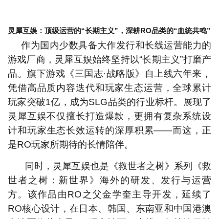
灵犀互娱：顶级运营的
“
长期主义
”
，深耕
RO
品类的
“
血统共鸣
”
作为国内少数具备大作发行和长线运营能力的
游戏厂商，灵犀互娱始终坚持以
“
长期主义
”
打磨产
品。旗下游戏《三国志
·
战略版》自上线六年来，
凭借高品质内容迭代和玩家生态运营，全球累计
玩家突破
1
亿，成为
SLG
品类的行业标杆。展现了
灵犀互娱不仅擅长打造爆款，更拥有复杂系统设
计和玩家生态长效运转的深厚积累
——
而这，正
是
RO
玩家所期待的长情陪伴。
同时，灵犀互娱也是《救世者之树》系列《救
世者之树：新世界》海外的研发、发行与运营
方。该作品由
RO
之父金学奎主导开发，延续了
RO
核心设计，在日本、韩国、东南亚和中国港澳