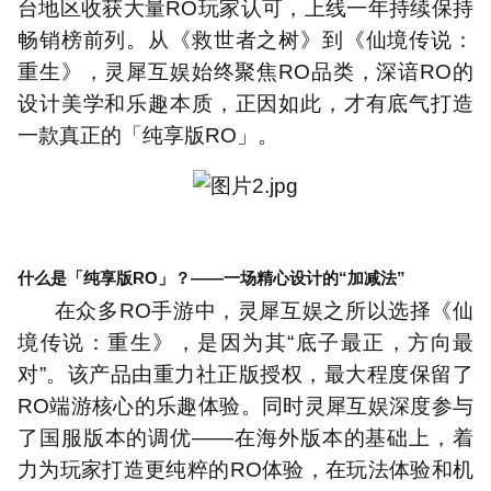
台地区收获大量
RO
玩家认可，上线一年持续保持
畅销榜前列。从《救世者之树》到《仙境传说：
重生》，灵犀互娱始终聚焦
RO
品类，深谙
RO
的
设计美学和乐趣本质，正因如此，才有底气打造
一款真正的「纯享版
RO
」。
什么是「纯享版
RO
」？
——
一场精心设计的
“
加减法
”
在众多
RO
手游中，灵犀互娱之所以选择《仙
境传说：重生》，是因为其
“
底子最正，方向最
对
”
。该产品由重力社正版授权，最大程度保留了
RO
端游核心的乐趣体验。同时灵犀互娱深度参与
了国服版本的调优
——
在海外版本的基础上，着
力为玩家打造更纯粹的
RO
体验，在玩法体验和机