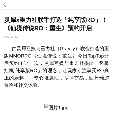
灵犀x重力社联手打造「纯享版RO」！
《仙境传说RO：重生》预约开启
2025-10-03
由灵犀互娱与重力社（
Gravity
）联合打造的正
版
MMORPG
《仙境传说：重生》今日
TapTap
开
启预约！这一次，灵犀互娱与重力社提出「竖版
挂机 纯享版
RO
」的理念，让玩家专注享受
RO
真
正的乐趣
——
专心堆属性，尽情交易，回归端游
冒险和社交体验。