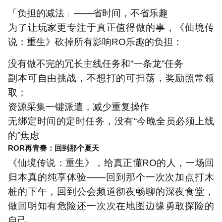
「负担的减法」
——
省时间，不省乐趣
为了让玩家更专注于真正值得做的事，《仙境传
说：重生》砍掉所有影响
RO
乐趣的负担：
没有做不完的冗长主线任务和
“
一条龙
”
任务
副本可自由挑战，不想打的可扫荡，奖励照常领
取；
资源采集一键派遣，减少重复操作
无绑定时间的定时任务，没有
“
今晚全员必须上线
的
”
焦虑
ROR再青春：回到那个夏天
《仙境传说：重生》，给真正懂
RO
的人，一场回
归本真的纯享体验
——
回到那个一次次加点打木
桩的下午，回到公会频道彻夜畅聊的深夜食堂，
做回明知有危险还一次次在地图边缘勇敢探险的
自己。